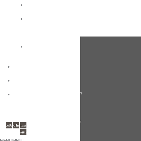
รอยัล
เวเฟอร์
ปี๊บ
ซู
เปอร์
จิ๋ว
FOLLOW US
เวเฟอร์
แผ่น
คู่มือ
OEM
เกี่ยวกับ
เกี่ยวกับเรา
เรา
ร่วมงานกับเรา
ติดต่อ
เรา
ติดต่อเรา
FOLLOW US
Facebook
Youtube
Instagram
Twitter
MENU
MENU