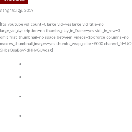
เกอร์
กรกฎาคม 26, 2019
บิ
สกิต
[fts_youtube vid_count=0 large_vid=yes large_vid_title=no
สอดไส้
large_vid_description=no thumbs_play_in_iframe=yes vids_in_row=3
บิ
omit_first_thumbnail=no space_between_videos=1px force_columns=no
สกิต
maxres_thumbnail_images=yes thumbs_wrap_color=#000 channel_id=UC-
สอดไส้
5HbsQsaBov9dHHvGUVoag]
แยม
สับปะรด
เวเฟอร์
สติ๊ก
คุกกี้
สอดไส้
ครีม
ขนม
ทาน
เล่น
เวเฟอร์
แผ่น