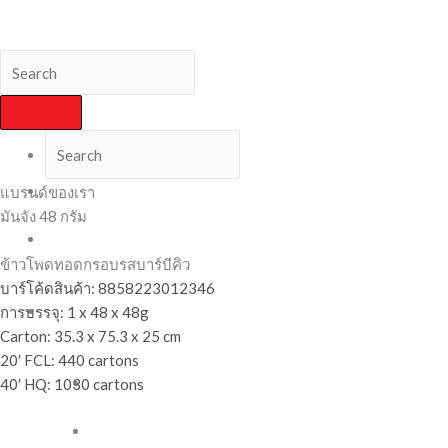
Skip
Variety Foods International Co., Ltd.
to
content
หน้า
แบรนด์ของเรา
แรก
มันจัง 48 กรัม
ข่าวสาร
และ
ข้าวโพดทอดกรอบรสบาร์บีคิว
กิจกรรม
บาร์โค้ดสินค้า: 8858223012346
สินค้า
การบรรจุ: 1 x 48 x 48g
ของ
Carton: 35.3 x 75.3 x 25 cm
เรา
20′ FCL: 440 cartons
ขนม
40′ HQ: 1030 cartons
ขาไก่
บิ